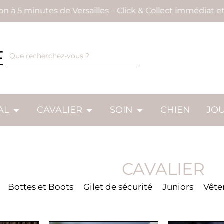
inutes de Versailles – Click & Collect immédiat et gratui
E
AL
CAVALIER
SOIN
CHIEN
JO
CAVALIER
Bottes et Boots
Gilet de sécurité
Juniors
Vêt