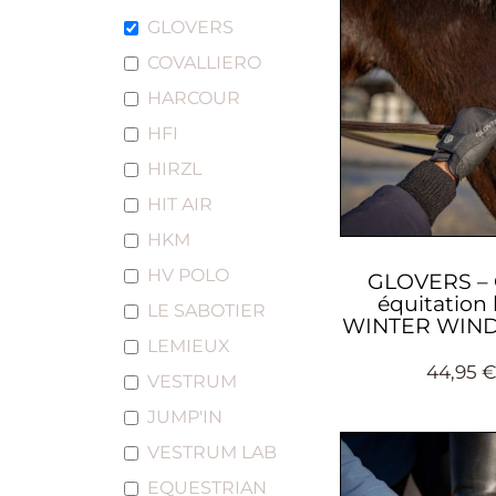
GLOVERS
COVALLIERO
HARCOUR
HFI
HIRZL
HIT AIR
HKM
HV POLO
GLOVERS – 
équitation 
LE SABOTIER
WINTER WIN
LEMIEUX
44,95
VESTRUM
JUMP'IN
VESTRUM LAB
EQUESTRIAN