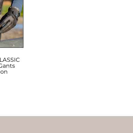
LASSIC
Gants
ion