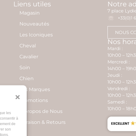
Liens utiles
Notre a
7 place Lyd
Magasin
+33(0)1 6
Nouveautés
NOUS C
Les Iconiques
Nos hora
Cheval
Mardi :
10h00 – 12h3
Cavalier
Mercredi :
Soin
14h00 – 19h
Jeudi :
Chien
10h00 – 12h3
Vendredi :
Les Marques
10h00 – 12h3
Promotions
Samedi :
10h00 – 18h
À propos de Nous
que les
 consentir à
Livraison & Retours
rtement de
rer son
tions.