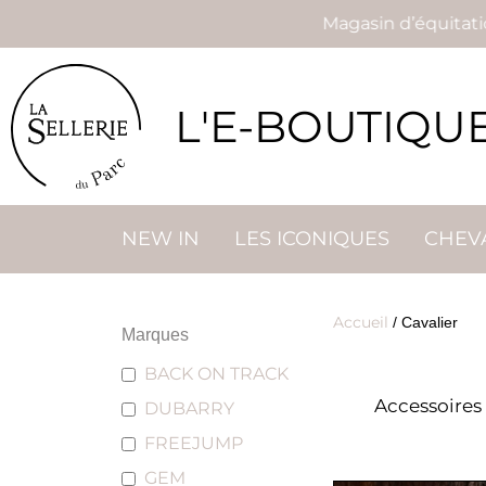
Magasin d’équitation à 5 m
L'E-BOUTIQU
NEW IN
LES ICONIQUES
CHEV
Accueil
/ Cavalier
Marques
BACK ON TRACK
Accessoires
DUBARRY
FREEJUMP
GEM