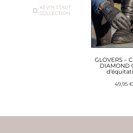
KEVIN STAUT
COLLECTION
GLOVERS – C
DIAMOND 
d’équitat
49,95
€