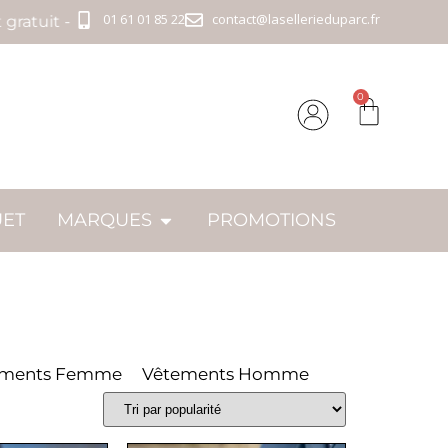
01 61 01 85 22
contact@lasellerieduparc.fr
t - Livraison offerte à partir de 89€ - Tout est en stock
0
UET
MARQUES
PROMOTIONS
ements Femme
Vêtements Homme