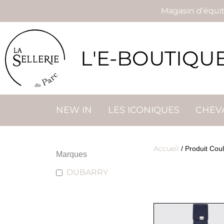
Magasin d’équitatio
L'E-BOUTIQU
NEW IN
LES ICONIQUES
CHEV
Accueil
/ Produit Coul
Marques
DUBARRY