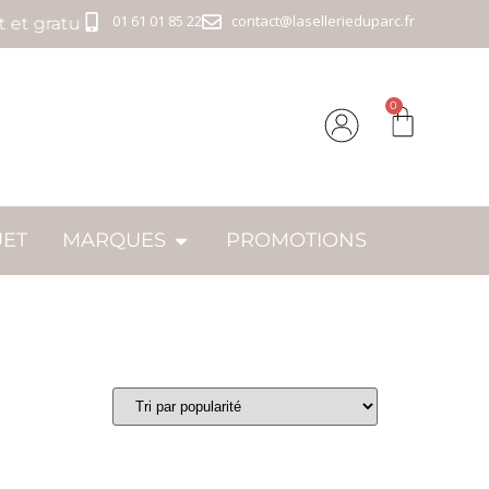
01 61 01 85 22
contact@lasellerieduparc.fr
 gratuit - Livraison offerte à partir de 89€ - Tout est e
0
UET
MARQUES
PROMOTIONS