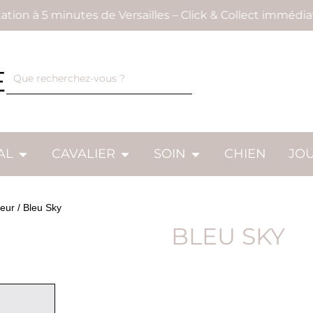
n à 5 minutes de Versailles – Click & Collect immédiat et
E
AL
CAVALIER
SOIN
CHIEN
JO
eur / Bleu Sky
BLEU SKY