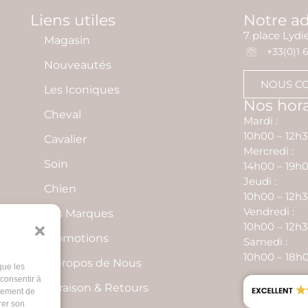
Liens utiles
Notre a
7 place Lyd
Magasin
+33(0)1 6
Nouveautés
NOUS C
Les Iconiques
Nos hora
Cheval
Mardi :
10h00 – 12h3
Cavalier
Mercredi :
Soin
14h00 – 19h
Jeudi :
Chien
10h00 – 12h3
Vendredi :
Les Marques
10h00 – 12h3
Promotions
Samedi :
10h00 – 18h
À propos de Nous
que les
 consentir à
Livraison & Retours
rtement de
rer son