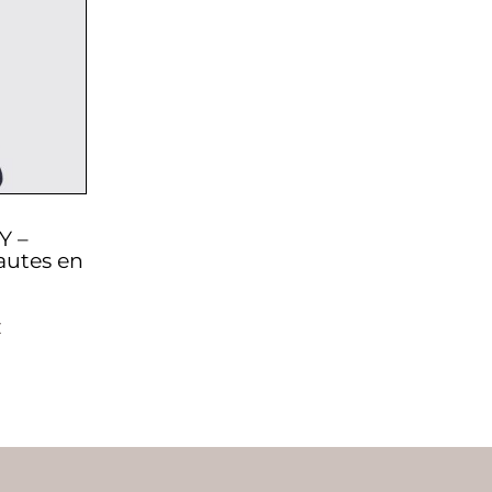
Y –
autes en
€