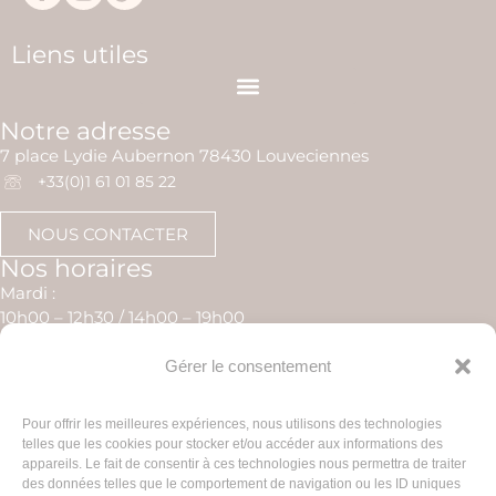
Liens utiles
Notre adresse
7 place Lydie Aubernon 78430 Louveciennes
+33(0)1 61 01 85 22
NOUS CONTACTER
Nos horaires
Mardi :
10h00 – 12h30 / 14h00 – 19h00
Mercredi :
14h00 – 19h00
Gérer le consentement
Jeudi :
10h00 – 12h30 / 14h00 – 20h00
Pour offrir les meilleures expériences, nous utilisons des technologies
Vendredi :
telles que les cookies pour stocker et/ou accéder aux informations des
10h00 – 12h30 / 14h00 – 19h00
appareils. Le fait de consentir à ces technologies nous permettra de traiter
des données telles que le comportement de navigation ou les ID uniques
Samedi :